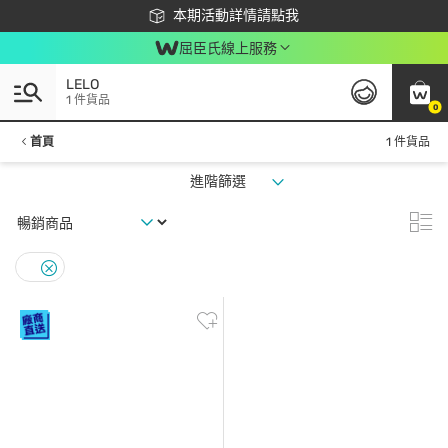
下載app最高回饋$350
本期活動詳情請點我
屈臣氏線上服務
LELO
1 件貨品
0
首頁
1 件貨品
進階篩選