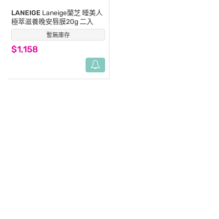
LANEIGE
Laneige蘭芝 睡美人
極萃滋養晚安唇膜20g 二入
暫無庫存
(0)
$1,158