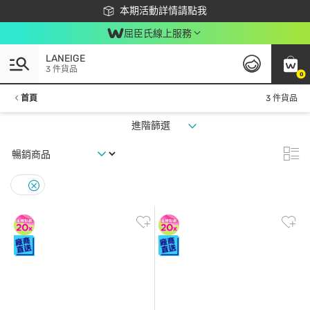
下載app最高回饋$350
本期活動詳情請點我
屈臣氏線上服務
LANEIGE
3 件貨品
0
首頁
3 件貨品
進階篩選