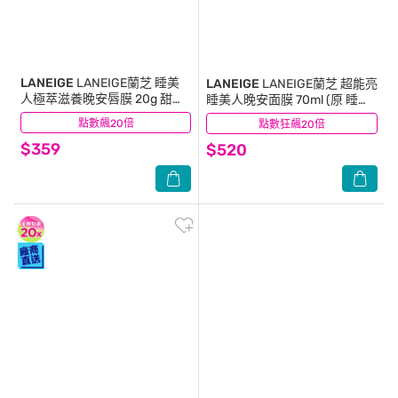
LANEIGE
LANEIGE蘭芝 睡美
LANEIGE
LANEIGE蘭芝 超能亮
人極萃滋養晚安唇膜 20g 甜莓/
睡美人晚安面膜 70ml (原 睡美
蜜柚 隨機
人香氛水凝膜)
點數飆20倍
(10)
點數狂飆20倍
(6)
$359
$520