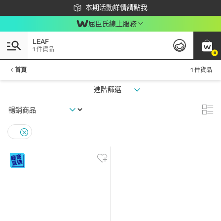
下載app最高回饋$350
本期活動詳情請點我
屈臣氏線上服務
LEAF
1 件貨品
0
首頁
1 件貨品
進階篩選