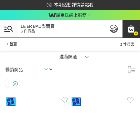
下載app最高回饋$350
本期活動詳情請點我
屈臣氏線上服務
LE ER BAU樂爾寶
3 件貨品
0
首頁
3 件貨品
進階篩選