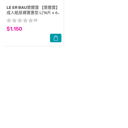
LE ER BAU樂爾寶
【樂爾寶】
成人紙尿褲實惠型 L(16片 x 6
包/箱)-黏貼式-箱購
(0)
$1,150