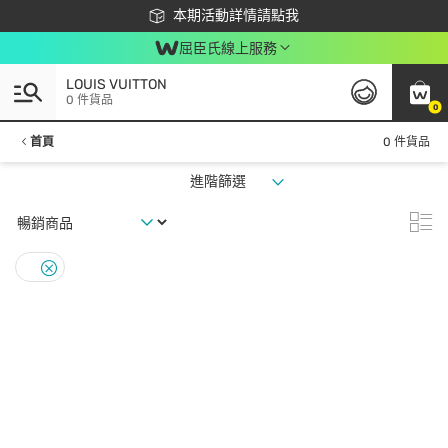
下載app最高回饋$350
本期活動詳情請點我
屈臣氏線上服務
LOUIS VUITTON
0 件貨品
0
首頁
0 件貨品
進階篩選