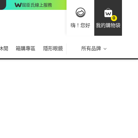
屈臣氏線上服務
0
嗨！您好
我的購物袋
休閒
箱購專區
隱形眼鏡
所有品牌