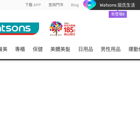
Watsons 屈氏生活
下載 APP
查詢門市
Blog
新登場!!
醫美
專櫃
保健
美體美髮
日用品
男性用品
運動