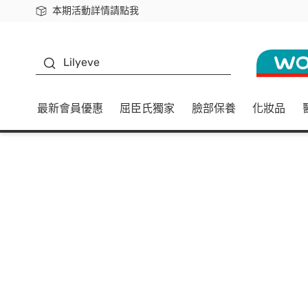
本期活動詳情請點我
下載app最高回饋$350
K beauty
Lilyeve
最新會員優惠
屈臣氏獨家
臉部保養
化妝品