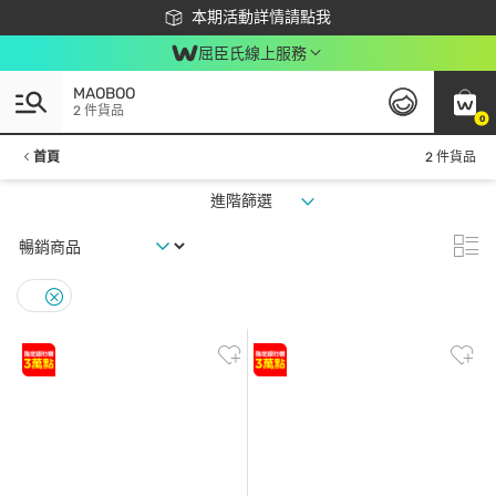
下載app最高回饋$350
本期活動詳情請點我
屈臣氏線上服務
MAOBOO
2 件貨品
0
首頁
2 件貨品
進階篩選