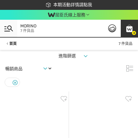
下載app最高回饋$350
本期活動詳情請點我
屈臣氏線上服務
MORINO
7 件貨品
0
首頁
7 件貨品
進階篩選