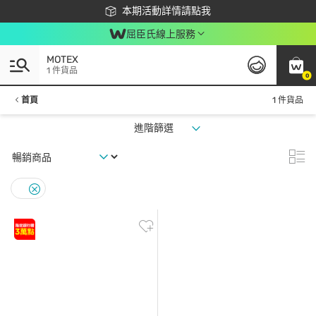
下載app最高回饋$350
本期活動詳情請點我
屈臣氏線上服務
MOTEX
1 件貨品
0
首頁
1 件貨品
進階篩選