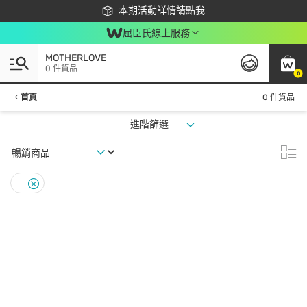
下載app最高回饋$350
本期活動詳情請點我
屈臣氏線上服務
MOTHERLOVE
0 件貨品
0
首頁
0 件貨品
進階篩選