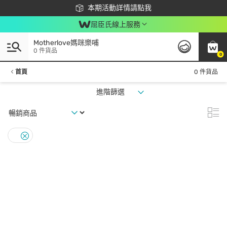
下載app最高回饋$350
本期活動詳情請點我
屈臣氏線上服務
Motherlove媽咪樂哺
0 件貨品
0
首頁
0 件貨品
進階篩選