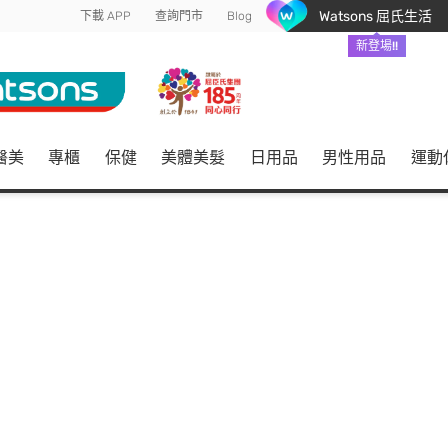
Watsons 屈氏生活
下載 APP
查詢門市
Blog
新登場!!
醫美
專櫃
保健
美體美髮
日用品
男性用品
運動