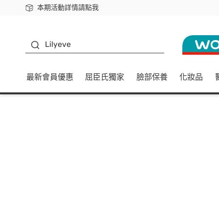
本期活動詳情請點我
下載app最高回饋$350
K beauty
Lilyeve
最新會員優惠
屈臣氏獨家
臉部保養
化妝品