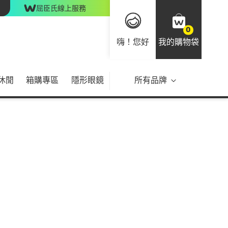
屈臣氏線上服務
0
嗨！您好
我的購物袋
休閒
箱購專區
隱形眼鏡
所有品牌