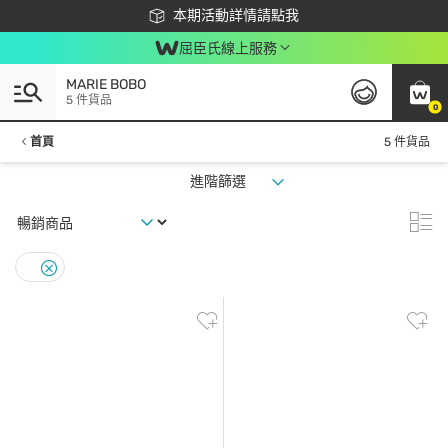
下載app最高回饋$350
本期活動詳情請點我
屈臣氏線上服務
MARIE BOBO
5 件貨品
0
首頁
5 件貨品
進階篩選