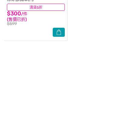
清貨5折
(0)
$300
/件
(售價已折)
$599