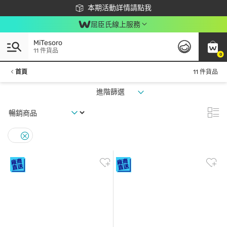
下載app最高回饋$350
本期活動詳情請點我
屈臣氏線上服務
MiTesoro
11 件貨品
0
首頁
11 件貨品
進階篩選