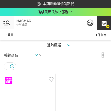
下載app最高回饋$350
本期活動詳情請點我
屈臣氏線上服務
MAGMAG
1 件貨品
0
首頁
1 件貨品
進階篩選