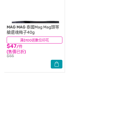
MAG MAG
泰國Mag Mag頭等
艙還魂梅子40g
滿$100送數位印花
(33)
$47
/件
(售價已折)
$55