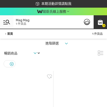
下載app最高回饋$350
本期活動詳情請點我
屈臣氏線上服務
Mag Mag
1 件貨品
0
首頁
1 件貨品
進階篩選