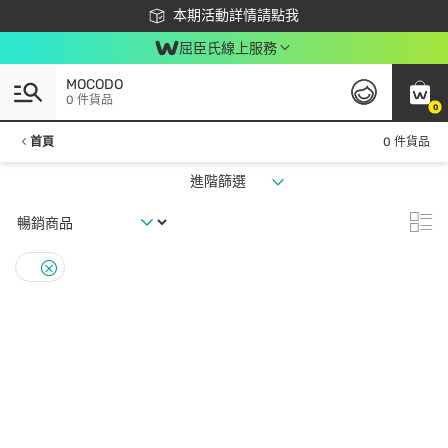
下載app最高回饋$350
本期活動詳情請點我
屈臣氏線上服務
MOCODO
0 件貨品
0
首頁
0 件貨品
進階篩選