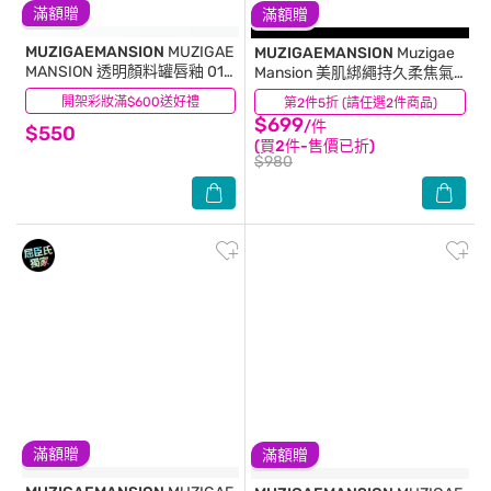
滿額贈
滿額贈
MUZIGAEMANSION
MUZIGAE
MUZIGAEMANSION
Muzigae
MANSION 透明顏料罐唇釉 010
Mansion 美肌綁繩持久柔焦氣
UNDONE
墊粉餅 SPF 50+ PA++++ N23
開架彩妝滿$600送好禮
(3)
第2件5折 (請任選2件商品)
(9)
健康
$699
/件
$550
(買2件-售價已折)
$980
滿額贈
滿額贈