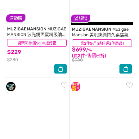
滿額贈
滿額贈
MUZIGAEMANSION
MUZIGAE
MUZIGAEMANSION
Muzigae
MANSION 波光鏡面蜜粉吸油面
Mansion 美肌綁繩持久柔焦氣
紙 70枚
墊粉餅 SPF 50+ PA++++ N19
開架彩妝滿$600送好禮
(163)
第2件5折 (請任選2件商品)
(13)
白皙
$699
/件
$229
(買2件-售價已折)
$280
$980