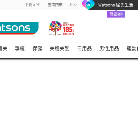
Watsons 屈氏生活
下載 APP
查詢門市
Blog
新登場!!
醫美
專櫃
保健
美體美髮
日用品
男性用品
運動