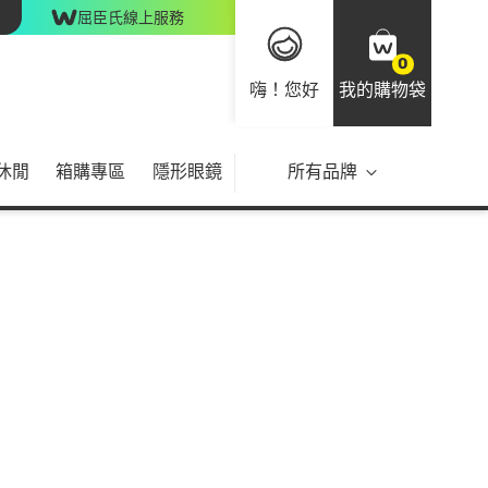
屈臣氏線上服務
0
嗨！您好
我的購物袋
休閒
箱購專區
隱形眼鏡
所有品牌