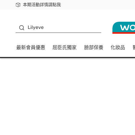
本期活動詳情請點我
下載app最高回饋$350
K beauty
Lilyeve
最新會員優惠
屈臣氏獨家
臉部保養
化妝品