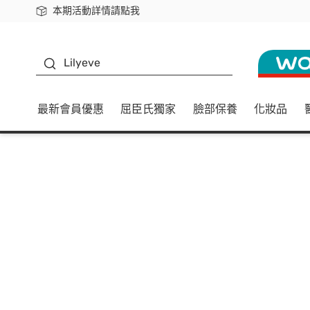
本期活動詳情請點我
下載app最高回饋$350
K beauty
Lilyeve
最新會員優惠
屈臣氏獨家
臉部保養
化妝品