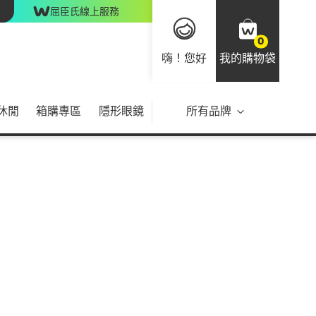
屈臣氏線上服務
0
嗨！您好
我的購物袋
休閒
箱購專區
隱形眼鏡
所有品牌