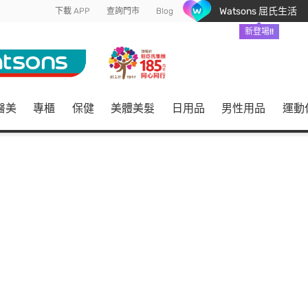
Watsons 屈氏生活
下載 APP
查詢門市
Blog
新登場!!
醫美
專櫃
保健
美體美髮
日用品
男性用品
運動