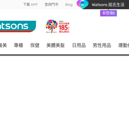
Watsons 屈氏生活
下載 APP
查詢門市
Blog
新登場!!
醫美
專櫃
保健
美體美髮
日用品
男性用品
運動