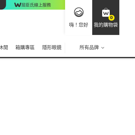
屈臣氏線上服務
0
嗨！您好
我的購物袋
休閒
箱購專區
隱形眼鏡
所有品牌