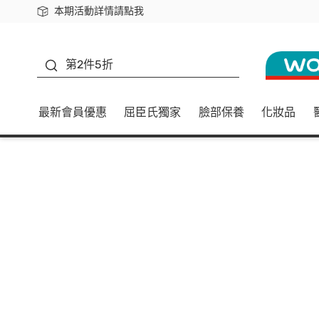
本期活動詳情請點我
下載app最高回饋$350
善存
第2件5折
最新會員優惠
屈臣氏獨家
臉部保養
化妝品