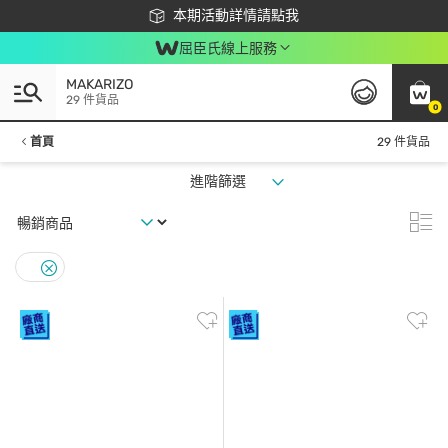
下載app最高回饋$350
本期活動詳情請點我
屈臣氏線上服務
MAKARIZO
29 件貨品
0
首頁
29 件貨品
進階篩選