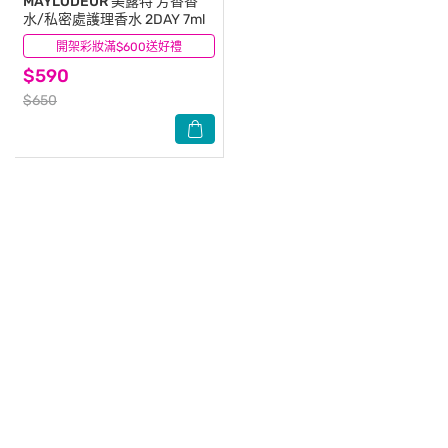
MAYLODEUR
美露特 芳香香
水/私密處護理香水 2DAY 7ml
開架彩妝滿$600送好禮
(0)
$590
$650