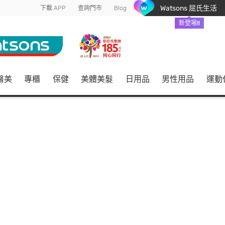
Watsons 屈氏生活
下載 APP
查詢門市
Blog
新登場!!
醫美
專櫃
保健
美體美髮
日用品
男性用品
運動