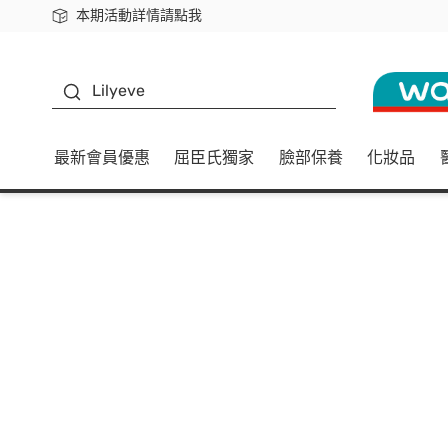
本期活動詳情請點我
下載app最高回饋$350
K beauty
Lilyeve
最新會員優惠
屈臣氏獨家
臉部保養
化妝品