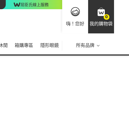
屈臣氏線上服務
0
嗨！您好
我的購物袋
休閒
箱購專區
隱形眼鏡
所有品牌