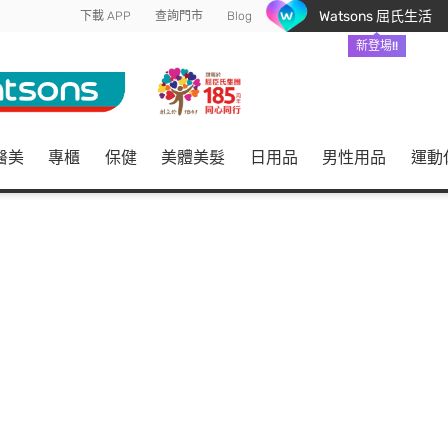
Watsons 屈氏生活
下載 APP
查詢門市
Blog
新登場!!
醫美
專櫃
保健
美體美髮
日用品
男性用品
運動