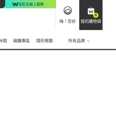
屈臣氏線上服務
0
嗨！您好
我的購物袋
休閒
箱購專區
隱形眼鏡
所有品牌