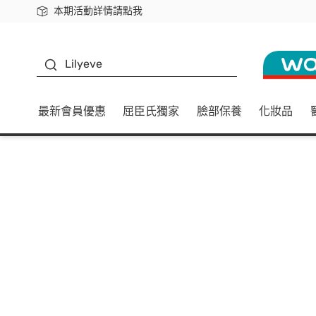
本期活動詳情請點我
下載app最高回饋$350
K beauty
Lilyeve
最新會員優惠
屈臣氏獨家
臉部保養
化妝品