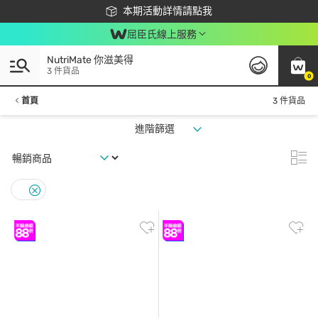
下載app最高回饋$350
本期活動詳情請點我
屈臣氏線上服務
NutriMate 你滋美得
3 件貨品
0
首頁
3 件貨品
進階篩選