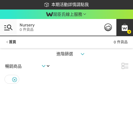
下載app最高回饋$350
本期活動詳情請點我
屈臣氏線上服務
Nursery
0 件貨品
0
首頁
0 件貨品
進階篩選