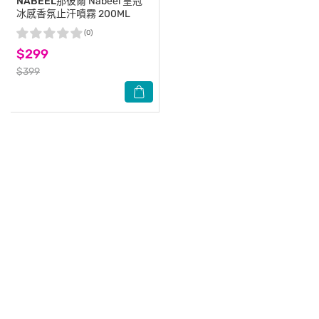
NABEEL那彼爾
Nabeel 皇冠
冰感香氛止汗噴霧 200ML
(0)
$299
$399