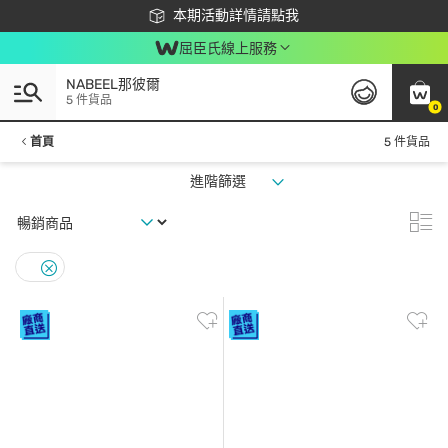
下載app最高回饋$350
本期活動詳情請點我
屈臣氏線上服務
NABEEL那彼爾
5 件貨品
0
首頁
5 件貨品
進階篩選