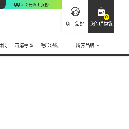
屈臣氏線上服務
0
嗨！您好
我的購物袋
休閒
箱購專區
隱形眼鏡
所有品牌