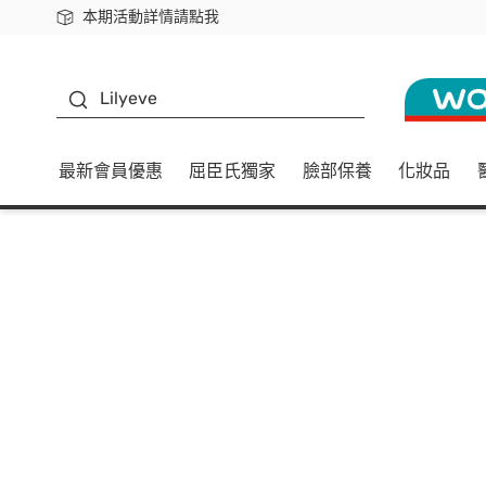
本期活動詳情請點我
下載app最高回饋$350
K beauty
Lilyeve
最新會員優惠
屈臣氏獨家
臉部保養
化妝品