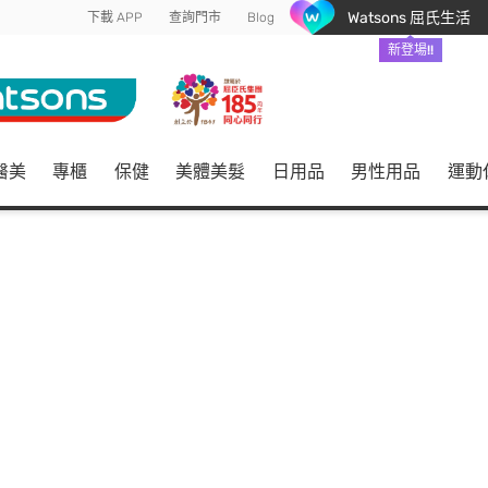
Watsons 屈氏生活
下載 APP
查詢門市
Blog
新登場!!
醫美
專櫃
保健
美體美髮
日用品
男性用品
運動