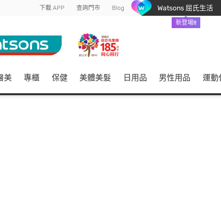
Watsons 屈氏生活
下載 APP
查詢門市
Blog
新登場!!
醫美
專櫃
保健
美體美髮
日用品
男性用品
運動