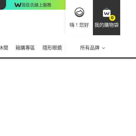
屈臣氏線上服務
0
嗨！您好
我的購物袋
休閒
箱購專區
隱形眼鏡
所有品牌