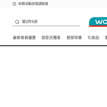
本期活動詳情請點我
下載app最高回饋$350
善存
第2件5折
最新會員優惠
屈臣氏獨家
臉部保養
化妝品