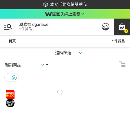
下載app最高回饋$350
本期活動詳情請點我
屈臣氏線上服務
奧嘉娜 oganacell
1 件貨品
0
首頁
1 件貨品
進階篩選