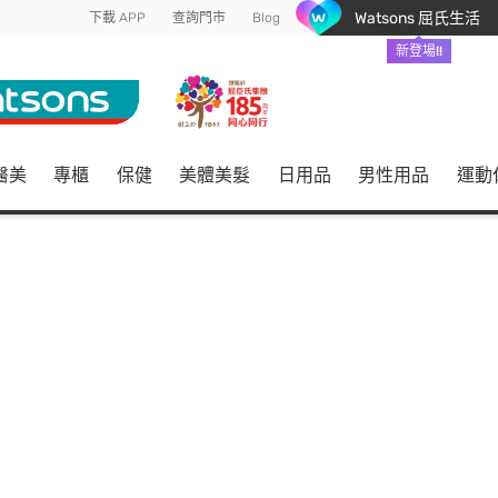
Watsons 屈氏生活
下載 APP
查詢門市
Blog
新登場!!
醫美
專櫃
保健
美體美髮
日用品
男性用品
運動