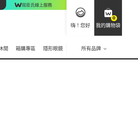
屈臣氏線上服務
0
嗨！您好
我的購物袋
休閒
箱購專區
隱形眼鏡
所有品牌