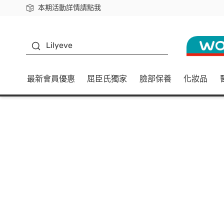
本期活動詳情請點我
下載app最高回饋$350
K beauty
Lilyeve
最新會員優惠
屈臣氏獨家
臉部保養
化妝品