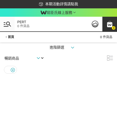
下載app最高回饋$350
本期活動詳情請點我
屈臣氏線上服務
PERT
0 件貨品
0
首頁
0 件貨品
進階篩選