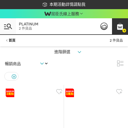
下載app最高回饋$350
本期活動詳情請點我
屈臣氏線上服務
PLATINUM
2 件貨品
0
首頁
2 件貨品
進階篩選