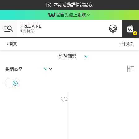
下載app最高回饋$350
本期活動詳情請點我
屈臣氏線上服務
PREGAINE
1 件貨品
0
首頁
1 件貨品
進階篩選