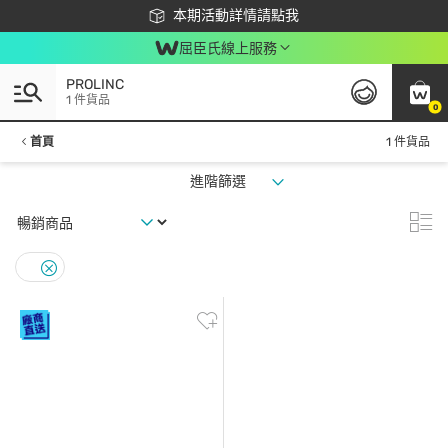
下載app最高回饋$350
本期活動詳情請點我
屈臣氏線上服務
PROLINC
1 件貨品
0
首頁
1 件貨品
進階篩選