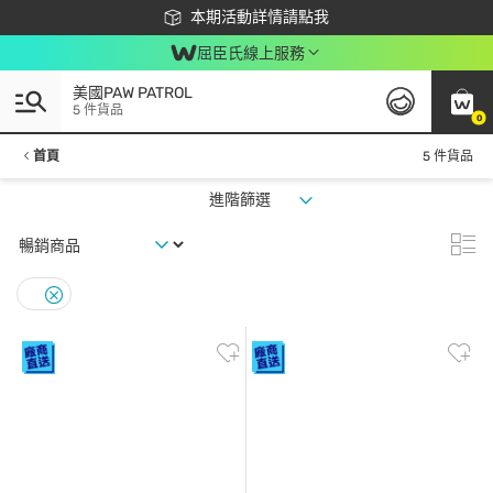
下載app最高回饋$350
本期活動詳情請點我
屈臣氏線上服務
美國PAW PATROL
5 件貨品
0
首頁
5 件貨品
進階篩選