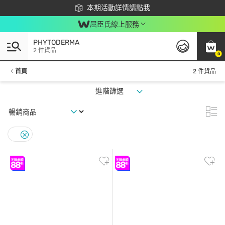
下載app最高回饋$350
本期活動詳情請點我
屈臣氏線上服務
PHYTODERMA
2 件貨品
0
首頁
2 件貨品
進階篩選