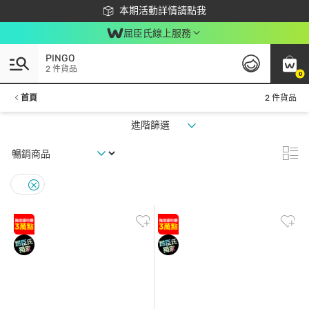
下載app最高回饋$350
本期活動詳情請點我
屈臣氏線上服務
PINGO
2 件貨品
0
首頁
2 件貨品
進階篩選