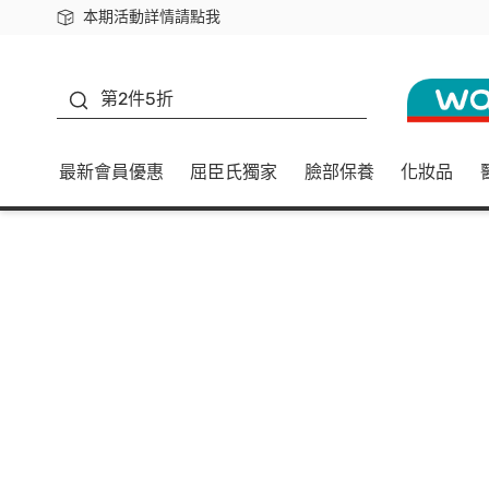
本期活動詳情請點我
下載app最高回饋$350
善存
第2件5折
最新會員優惠
屈臣氏獨家
臉部保養
化妝品