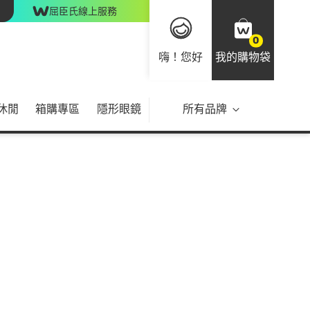
屈臣氏線上服務
0
嗨！您好
我的購物袋
休閒
箱購專區
隱形眼鏡
所有品牌