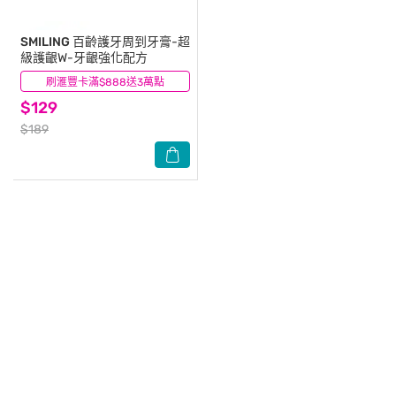
SMILING
百齡護牙周到牙膏-超
級護齦W-牙齦強化配方
刷滙豐卡滿$888送3萬點
(1)
$129
$189