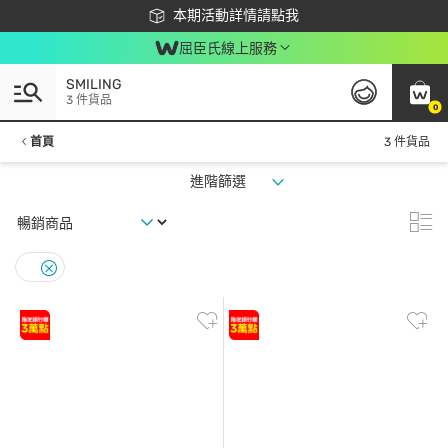
下載app最高回饋$350
本期活動詳情請點我
屈臣氏線上服務
SMILING
3 件貨品
0
首頁
3 件貨品
進階篩選