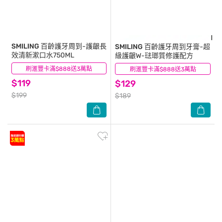
SMILING
百齡護牙周到-護齦長
SMILING
百齡護牙周到牙膏-超
效清新漱口水750ML
級護齦W-琺瑯質修護配方
刷滙豐卡滿$888送3萬點
(6)
刷滙豐卡滿$888送3萬點
(3)
$119
$129
$199
$189