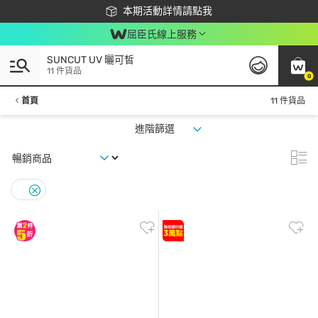
下載app最高回饋$350
本期活動詳情請點我
屈臣氏線上服務
SUNCUT UV 曬可皙
11 件貨品
0
首頁
11 件貨品
進階篩選