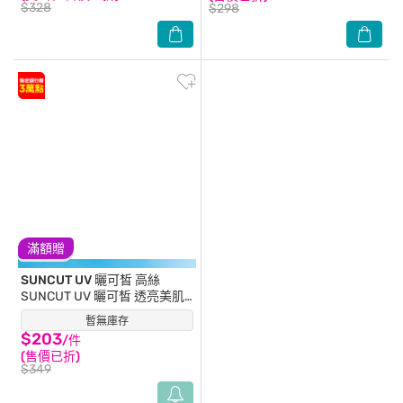
$328
$298
滿額贈
SUNCUT UV 曬可皙
高絲
SUNCUT UV 曬可皙 透亮美肌
防曬隔離精華80g-光透白型
暫無庫存
(1)
$203
/件
(售價已折)
$349