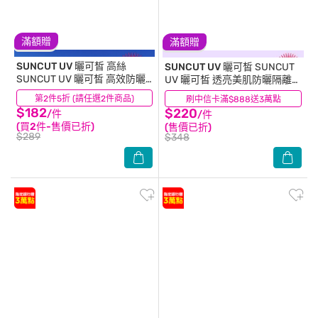
滿額贈
滿額贈
SUNCUT UV 曬可皙
高絲
SUNCUT UV 曬可皙
SUNCUT
SUNCUT UV 曬可皙 高效防曬
UV 曬可皙 透亮美肌防曬隔離精
噴霧90g-極效防水型
華80g-清透紫
第2件5折 (請任選2件商品)
(14)
刷中信卡滿$888送3萬點
(4)
$182
$220
/件
/件
(買2件-售價已折)
(售價已折)
$289
$348