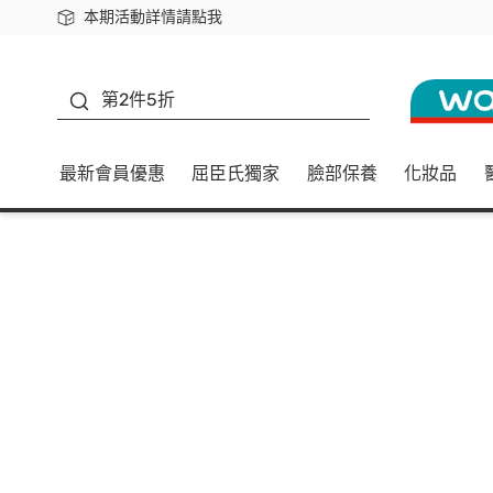
本期活動詳情請點我
下載app最高回饋$350
善存
第2件5折
最新會員優惠
屈臣氏獨家
臉部保養
化妝品