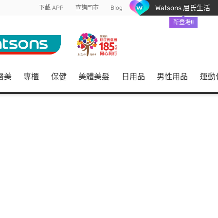
Watsons 屈氏生活
下載 APP
查詢門市
Blog
新登場!!
醫美
專櫃
保健
美體美髮
日用品
男性用品
運動