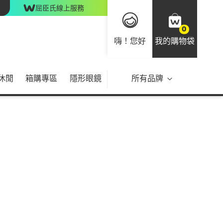
屈臣氏線上服務
0
嗨！您好
我的購物袋
休閒
箱購專區
隱形眼鏡
所有品牌