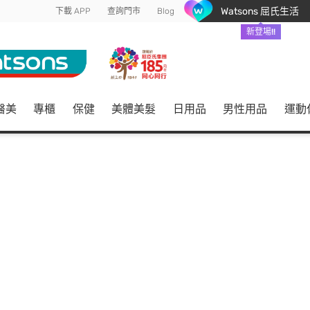
Watsons 屈氏生活
下載 APP
查詢門市
Blog
新登場!!
醫美
專櫃
保健
美體美髮
日用品
男性用品
運動