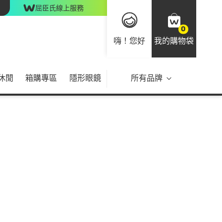
屈臣氏線上服務
0
嗨！您好
我的購物袋
休閒
箱購專區
隱形眼鏡
所有品牌