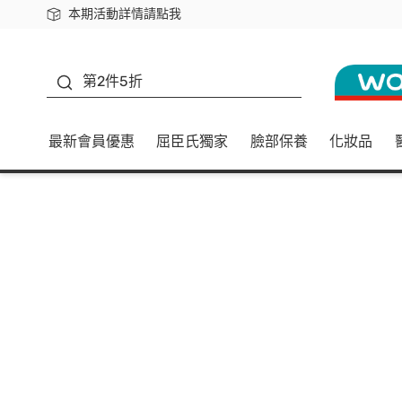
本期活動詳情請點我
下載app最高回饋$350
善存
第2件5折
最新會員優惠
屈臣氏獨家
臉部保養
化妝品