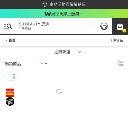
下載app最高回饋$350
本期活動詳情請點我
屈臣氏線上服務
SD BEAUTY 思迪
1 件貨品
0
首頁
1 件貨品
進階篩選