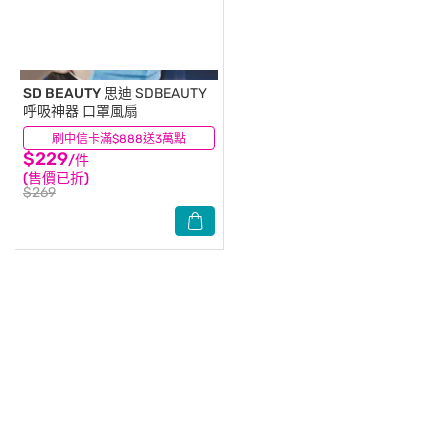
SD BEAUTY 思迪
SDBEAUTY
呼吸神器 口罩風扇
刷中信卡滿$888送3萬點
(0)
$229
/件
(售價已折)
$269