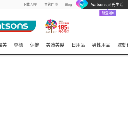
Watsons 屈氏生活
下載 APP
查詢門市
Blog
新登場!!
醫美
專櫃
保健
美體美髮
日用品
男性用品
運動