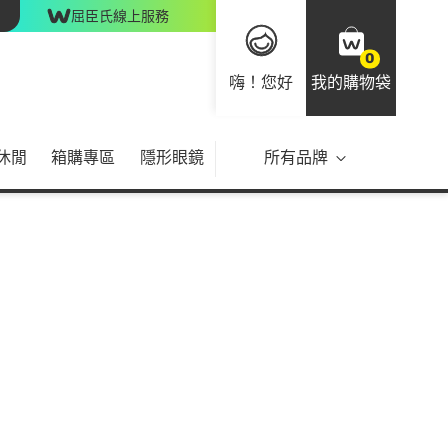
屈臣氏線上服務
0
嗨！您好
我的購物袋
休閒
箱購專區
隱形眼鏡
所有品牌