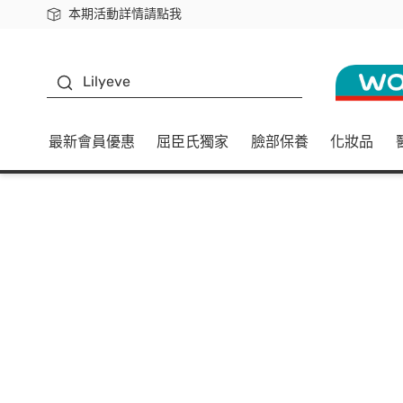
本期活動詳情請點我
下載app最高回饋$350
K beauty
Lilyeve
最新會員優惠
屈臣氏獨家
臉部保養
化妝品