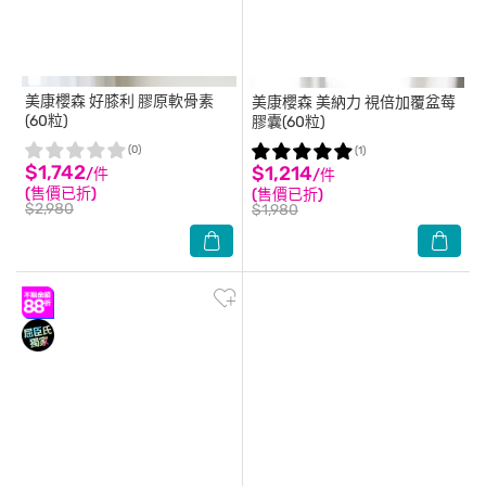
美康櫻森
好膝利 膠原軟骨素
美康櫻森
美納力 視倍加覆盆莓
(60粒)
膠囊(60粒)
(0)
(1)
$1,742
$1,214
/件
/件
(售價已折)
(售價已折)
$2,980
$1,980