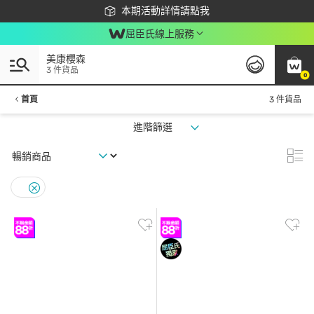
下載app最高回饋$350
本期活動詳情請點我
屈臣氏線上服務
美康櫻森
3 件貨品
0
首頁
3 件貨品
進階篩選