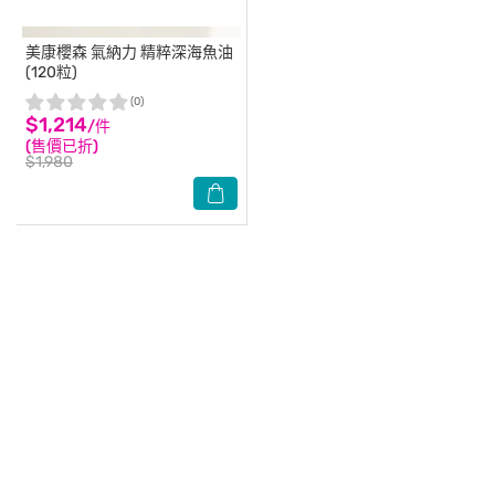
美康櫻森
氣納力 精粹深海魚油
(120粒)
(0)
$1,214
/件
(售價已折)
$1,980