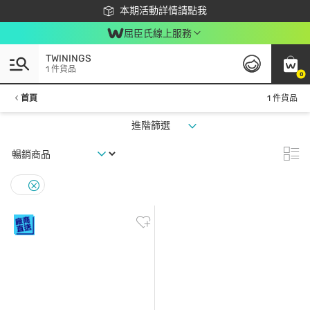
下載app最高回饋$350
本期活動詳情請點我
屈臣氏線上服務
TWININGS
1 件貨品
0
首頁
1 件貨品
進階篩選