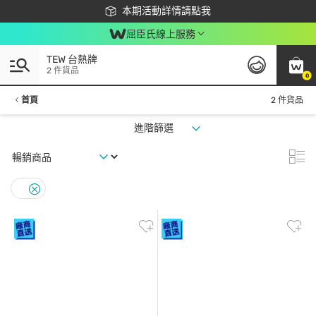
下載app最高回饋$350
本期活動詳情請點我
屈臣氏線上服務
TEW 台熱牌
2 件貨品
0
首頁
2 件貨品
進階篩選