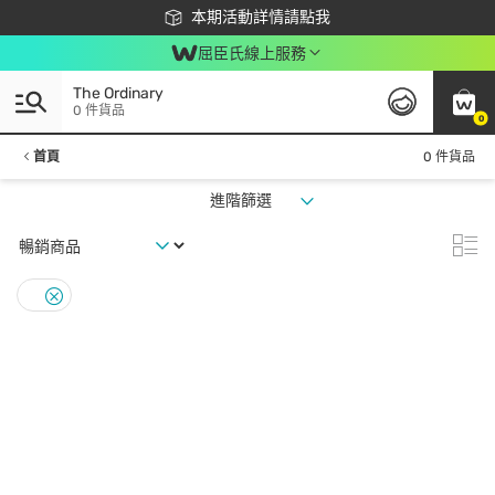
下載app最高回饋$350
本期活動詳情請點我
屈臣氏線上服務
The Ordinary
0 件貨品
0
首頁
0 件貨品
進階篩選